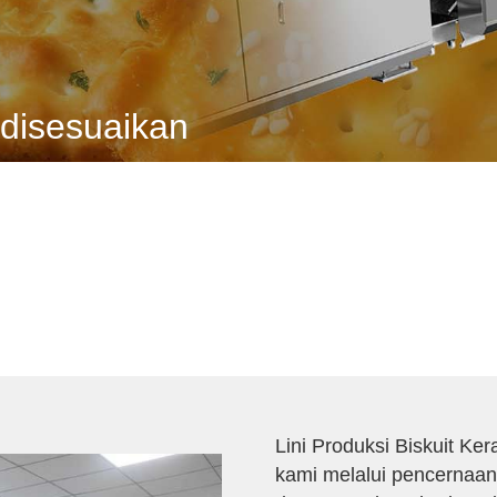
 disesuaikan
usi Lini Biskuit Otomatis
Lini Produksi Biskuit K
kami melalui pencernaan