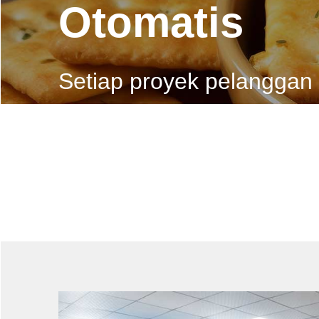
Otomatis
Setiap proyek pelanggan
Posisi Anda:
Rumah
>
Pengolahan Makanan Roti
>
Sol